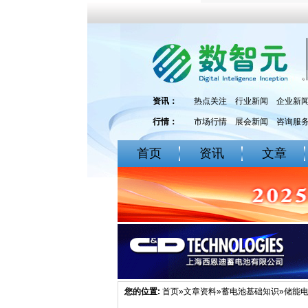
资讯：
热点关注
行业新闻
企业新
行情：
市场行情
展会新闻
咨询服
首页
资讯
文章
您的位置:
首页
»
文章资料
»
蓄电池基础知识
»储能