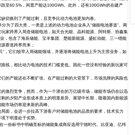
率跌至60.5%，闲置产能达100GWh。此外，还有100GWh的在建产
缺切换到了产能过剩，且竞争比动力电池更加内卷。
分为了四大类，一类是上述的动力电池企业杀入“储能电池赛道”。两
伏玩家跨界入局造储能电池，如天合光能、晶科能源、阿特斯、协鑫集
企业，包含了海辰储能、宝丰集团、楚能新能源、盛虹动能、三一锂能
能源赛道跨界而来；
”，它们较早入局储能领域，并逐渐将储能电池上升为主营业务，如
路线，相比动力电池的技术门槛更低。因此一些没有经验的新玩家可
们的产能还在不断扩张。在产能过剩的大背景下，市场洗牌的风险也
的激烈竞争，然而，作为一个潜在的万亿级市场，储能市场仍在以迅
过剩的夕阳产业形成本质上的明显差异。展望中长期，随着国内新能源
储能市场仍将迎来新的高峰。
局面，会进一步拉高下游客户对储能电池的品质的要求，技术实力
环境下明显处于劣势。
一份标书中明确竞标的储能集成商应选用宁德时代、比亚迪、亿纬