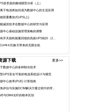
PS逆变器的频域模型分析（上）
离子电池将如何成为数据中心的主流应用
相双重叠加式UPS(上)
能减排技术在数据中心的研究与应用
据中心基础设施管理策略的调整
有开关损耗能量回馈的高效UPS拓扑（2...
2014年4月]春天带来的无限生机
资源下载
更多>>
于数据中心的各种制冷技术
型UPS安全可靠的电池系统设计与规范
据中心效率(PUE) 计算指南
免评估与实施DCIM解决方案过程中的常...
M5与OM4光纤的根本区别