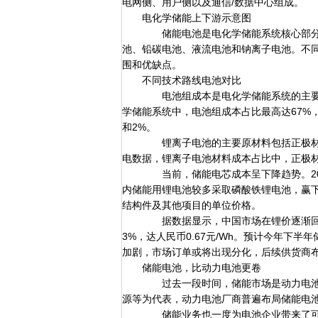
电网侧、用户侧以及通信/数据中心组成。
电化学储能上下游示意图
储能电池是电化学储能系统核心部分
池、铅碳电池、液流电池和钠离子电池。不
围和优缺点。
不同技术路线电池对比
电池组成本是电化学储能系统的主要
学储能系统中，电池组成本占比最高达67%
和2%。
锂离子电池的主要原材料包括正极材
电数据，锂离子电池材料成本占比中，正极材料
当前，储能电芯成本呈下降趋势。20
内储能用锂电池较多采取磷酸铁锂电池，赢
结构件及其他项目的单位价格。
据数据显示，中国市场在锂价逐渐回升
3%，达人民币0.67元/Wh。预计今年下
加剧，市场订单或将出现分化，后续供货商
储能电池，比动力电池更卷
过去一段时间，储能市场是动力电池
源等为代表，动力电池厂商普遍布局储能电
储能业务也一度为电池企业带来了可