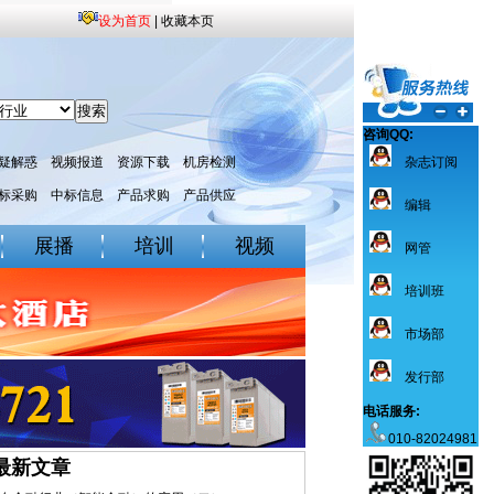
设为首页
|
收藏本页
咨询QQ:
疑解惑
视频报道
资源下载
机房检测
杂志订阅
标采购
中标信息
产品求购
产品供应
编辑
展播
培训
视频
网管
培训班
市场部
发行部
电话服务:
010-82024981
最新文章