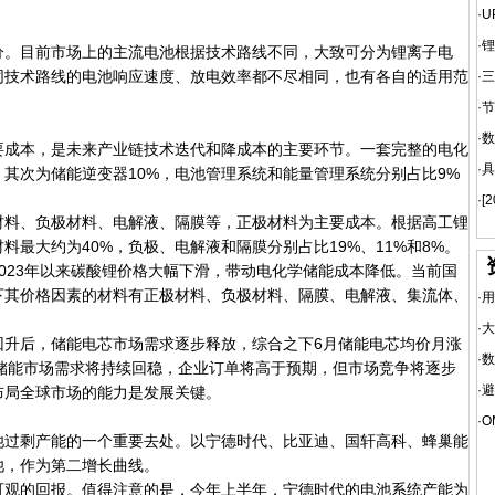
·
U
·
锂
。目前市场上的主流电池根据技术路线不同，大致可分为锂离子电
同技术路线的电池响应速度、放电效率都不尽相同，也有各自的适用范
·
三
·
节
·
数
成本，是未来产业链技术迭代和降成本的主要环节。一套完整的电化
·
具
，其次为储能逆变器10%，电池管理系统和能量管理系统分别占比9%
·
[
料、负极材料、电解液、隔膜等，正极材料为主要成本。根据高工锂
最大约为40%，负极、电解液和隔膜分别占比19%、11%和8%。
23年以来碳酸锂价格大幅下滑，带动电化学储能成本降低。当前国
下其价格因素的材料有正极材料、负极材料、隔膜、电解液、集流体、
·
用
·
大
后，储能电芯市场需求逐步释放，综合之下6月储能电芯均价月涨
·
数
半年储能市场需求将持续回稳，企业订单将高于预期，但市场竞争将逐步
·
避
布局全球市场的能力是发展关键。
·
O
过剩产能的一个重要去处。以宁德时代、比亚迪、国轩高科、蜂巢能
池，作为第二增长曲线。
观的回报。值得注意的是，今年上半年，宁德时代的电池系统产能为