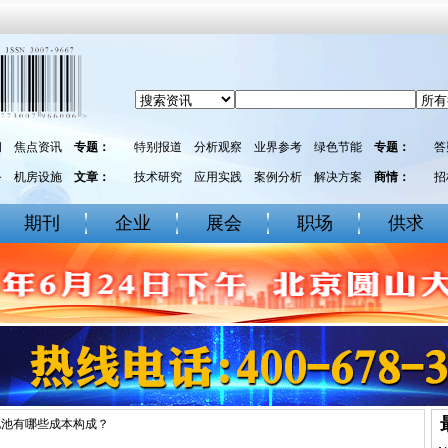
闻
焦点资讯
专题：
特别报道
分析观察
业界参考
绿色节能
专题：
答
务
机房设施
文章：
技术研究
应用实践
案例分析
解决方案
商情：
招
期刊
企业
展会
职场
供求
电池有哪些成本构成？