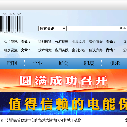
闻
焦点资讯
专题：
特别报道
分析观察
业界参考
绿色节能
专题：
答
务
机房设施
文章：
技术研究
应用实践
案例分析
解决方案
商情：
招
期刊
企业
展会
职场
供求
革命：消防监管数据中心的“智慧大脑”如何守护城市动脉