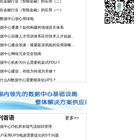
I在金融行业（智能金融）的应用（二）
I在金融行业（智能金融）的应用（一）
数据中心放心用绿电
据中心遭袭？如何构建跨地域容灾体系
据中心自建人才培训体系应对技术人才短缺...
据中心建设加速：规避延误风险的实用策略...
据中心网络冗余完全指南
据中心机柜为什么需要机架式PDU？
据中心建设，布线为何成为关键？
什么AI数据中心需要模块化UPS？
刊首语
更多>>
据中心IT机房末端气流组织管理
户采用UPS电源需要提出的5个问题