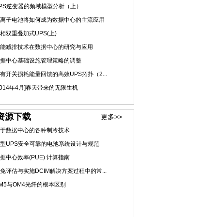
PS逆变器的频域模型分析（上）
离子电池将如何成为数据中心的主流应用
相双重叠加式UPS(上)
能减排技术在数据中心的研究与应用
据中心基础设施管理策略的调整
有开关损耗能量回馈的高效UPS拓扑（2...
2014年4月]春天带来的无限生机
资源下载
更多>>
于数据中心的各种制冷技术
型UPS安全可靠的电池系统设计与规范
据中心效率(PUE) 计算指南
免评估与实施DCIM解决方案过程中的常...
M5与OM4光纤的根本区别