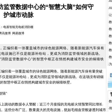
·
A
防监管数据中心的“智慧大脑”如何守
·
A
护城市动脉
·
让
·
数
者： 来源：电盾智能充电桩消防棚
·
数
腾讯微博
网易微博
·
数
·
数
，正编织着一张覆盖城市的绿色能源网络。随着新能源汽车保有
·
数
的充电设施已不仅是能源补给站，更成为消防监管领域的新战场。
·
数
"消防监管数据中心"的智慧中枢正在悄然构建城市安全的铜墙铁
·
为
正编织着一张覆盖城市的绿色能源网络。随着新能源汽车保有量突破
已不仅是能源补给站，更成为消防监管领域的新战场。在这场没有硝烟
"的智慧中枢正在悄然构建城市安全的铜墙铁壁。
恼"
·
数
上跳动的数据令人警醒：近三个月接报的充电桩火情预警同比增长
·
用
问题。这些分布广泛、数量庞大的充电设施，犹如毛细血管般渗透到城市