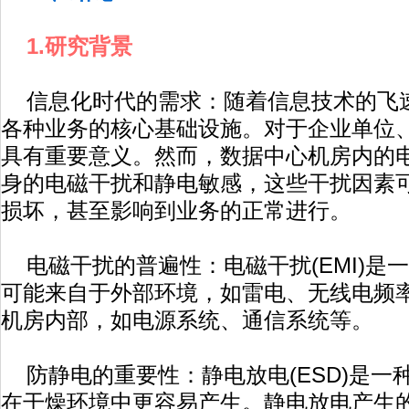
1.研究背景
信息化时代的需求：随着信息技术的飞
各种业务的核心基础设施。对于企业单位
具有重要意义。然而，数据中心机房内的
身的电磁干扰和静电敏感，这些干扰因素
损坏，甚至影响到业务的正常进行。
电磁干扰的普遍性：电磁干扰(EMI)是
可能来自于外部环境，如雷电、无线电频
机房内部，如电源系统、通信系统等。
防静电的重要性：静电放电(ESD)是
在干燥环境中更容易产生。静电放电产生