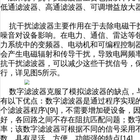
低通滤波器、高通滤波器、可调增益放大
抗干扰滤波器主要作用在于去除电磁干
噪音对设备影响。在电力、通信、雷达等
力系统中的变频器、电动机和可编程控制
会产生电磁辐射和传导干扰，导致电网频
抗干扰滤波器，可以减少这些干扰信号，
行，详见图5所示。
数字滤波器克服了模拟滤波器的缺点，
有以下优点：数字滤波器是通过程序实现
个滤波器程序\[9\]，不需要增加硬设备
好，各回路之间不存在阻抗匹配问题；数
率；该数字滤波器可根据不同的信号采用
数，具有灵活、方便、功能强的特点[14]