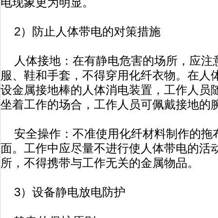
电现象更为明显。
2）防止人体带电的对策措施
人体接地：在有静电危害的场所，应注
服、鞋和手套，不得穿用化纤衣物。在人
设金属接地棒的人体消电装置，工作人员
坐着工作的场合，工作人员可佩戴接地的
安全操作：不准使用化纤材料制作的拖
面。工作中应尽量不进行使人体带电的活
所，不得携带与工作无关的金属物品。
3）设备静电放电防护