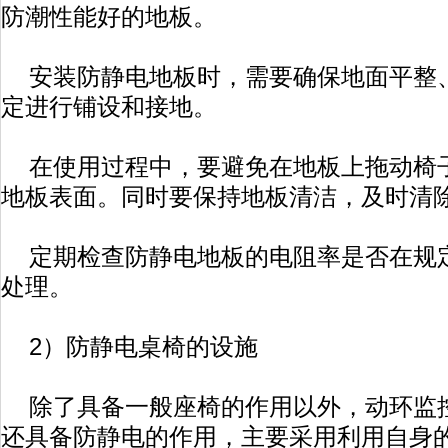
防潮性能好的地板。
安装防静电地板时，需要确保地面平整
定进行铺设和接地。
在使用过程中，要避免在地板上拖动椅
地板表面。同时要保持地板清洁，及时清
定期检查防静电地板的电阻率是否在规
处理。
2）防静电桌椅的设施
除了具备一般座椅的作用以外，动环监
还具备防静电的作用，主要采用利用自身