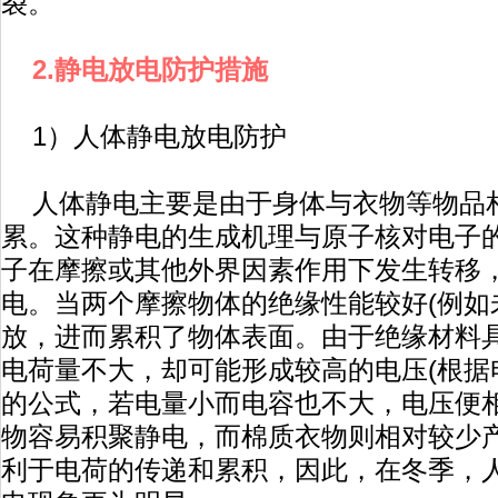
裂。
2.静电放电防护措施
1）人体静电放电防护
人体静电主要是由于身体与衣物等物品
累。这种静电的生成机理与原子核对电子
子在摩擦或其他外界因素作用下发生转移
电。当两个摩擦物体的绝缘性能较好(例如
放，进而累积了物体表面。由于绝缘材料
电荷量不大，却可能形成较高的电压(根据
的公式，若电量小而电容也不大，电压便相
物容易积聚静电，而棉质衣物则相对较少
利于电荷的传递和累积，因此，在冬季，