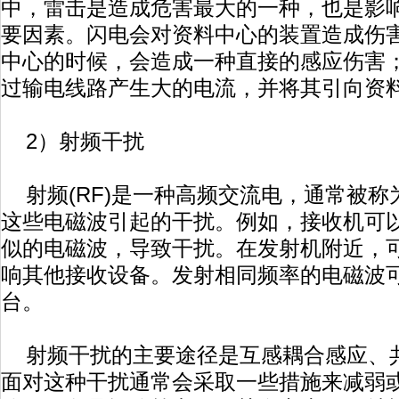
中，雷击是造成危害最大的一种，也是影
要因素。闪电会对资料中心的装置造成伤
中心的时候，会造成一种直接的感应伤害
过输电线路产生大的电流，并将其引向资
2）射频干扰
射频(RF)是一种高频交流电，通常被
这些电磁波引起的干扰。例如，接收机可
似的电磁波，导致干扰。在发射机附近，
响其他接收设备。发射相同频率的电磁波
台。
射频干扰的主要途径是互感耦合感应、
面对这种干扰通常会采取一些措施来减弱