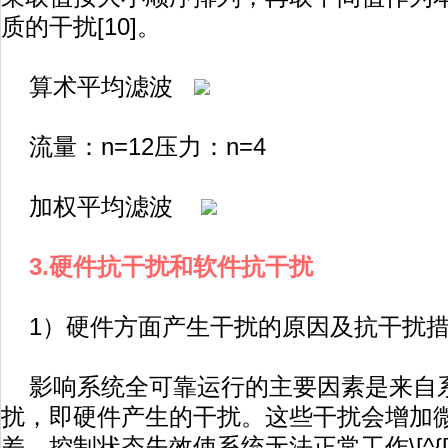
质的干扰[10]。
算术平均滤波
流量：n=12压力：n=4
加权平均滤波
3.硬件抗干扰和软件抗干扰
1）硬件方面产生干扰的原因及抗干扰
影响系统全可靠运行的主要因素是来自
扰，即硬件产生的干扰。这些干扰会增加
差。控制状态失效使系统无法正常工作\[^{[17