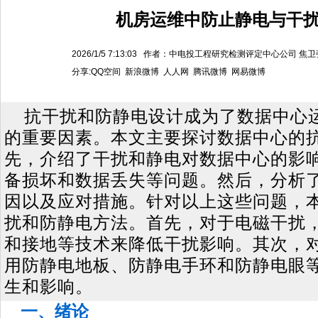
机房运维中防止静电与干扰
2026/1/5 7:13:03 作者：中电投工程研究检测评定中心公司 焦
分享:
QQ空间
新浪微博
人人网
腾讯微博
网易微博
抗干扰和防静电设计成为了数据中心
的重要因素。本文主要探讨数据中心的
先，介绍了干扰和静电对数据中心的影
备损坏和数据丢失等问题。然后，分析
因以及应对措施。针对以上这些问题，
扰和防静电方法。首先，对于电磁干扰
和接地等技术来降低干扰影响。其次，
用防静电地板、防静电手环和防静电眼
生和影响。
一、绪论