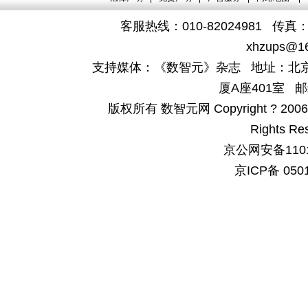
客服热线：010-82024981 传真：4
xhzups@1
支持媒体：《数智元》杂志 地址：北京
厦A座401室 邮
版权所有 数智元网 Copyright ? 2006-200
Rights Re
京公网安备1101
京ICP备 050