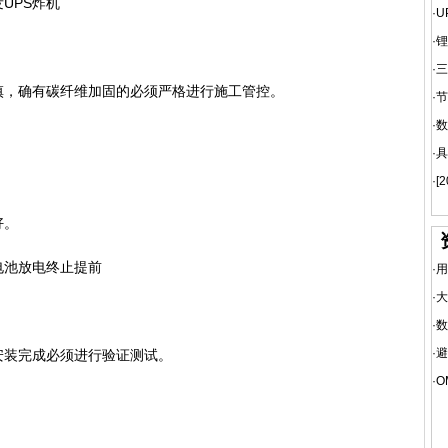
UPS炸机
·
U
·
锂
·
三
，确有碳纤维加固的必须严格进行施工管控。
·
节
·
数
·
具
·
[
好。
池放电终止提前
·
用
·
大
·
数
·
避
装完成必须进行验证测试。
·
O