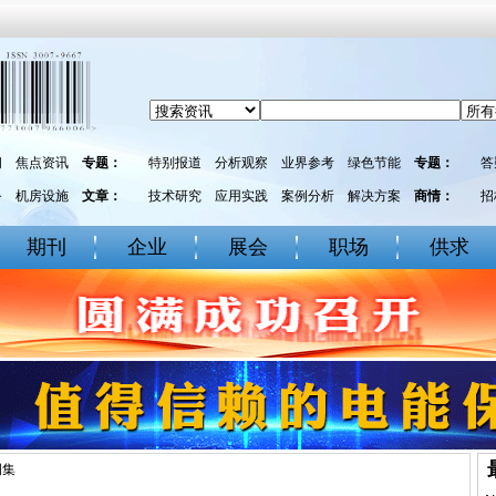
闻
焦点资讯
专题：
特别报道
分析观察
业界参考
绿色节能
专题：
答
务
机房设施
文章：
技术研究
应用实践
案例分析
解决方案
商情：
招
期刊
企业
展会
职场
供求
例集