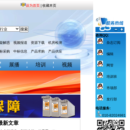
设为首页
|
收藏本页
咨询QQ:
疑解惑
视频报道
资源下载
机房检测
杂志订阅
标采购
中标信息
产品求购
产品供应
编辑
展播
培训
视频
网管
培训班
市场部
发行部
电话服务:
010-82024981
最新文章