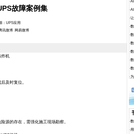
·
A
UPS故障案例集
·
A
·
让
 来源：UPS应用
·
数
腾讯微博
网易微博
·
数
·
数
·
数
路炸机
·
数
·
数
·
为
后及时复位。
·
数
险源的存在，需强化施工现场勘察。
·
用