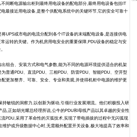
间断电源输出柜到最终用电设备的配电部分,最终用电设备包括IT
电最接近用电设备,是整个供配电系统中的关键环节,它的安全可靠十
 Unit)是将UPS或市电的电流分配到各个IT设备的末端配电设备,是连接供电
正常运转的关键。作为机房用电安全的重要保障,PDU设备的稳定与安
全。
出组合、安装方式和电气参数,能为不同的电源环境提供适合的机架
为普通PDU、直流PDU、三相PDU、防雷PDU、智能PDU、空开型
分配更加整齐、可靠、安全、专业和美观,并使得机柜中电源的维护更
持敏锐的洞察力,以创新为驱动,引领行业发展潮流。他们积极投入研
产品,正如胡光耀总经理所说,公牛的PDU和母线产品以其卓越的安全性
流PDU,采用了革命性的灭弧技术,实现了带电插拔的过程中无闪弧现
在维护或升级数据中心时,无需额外配置开关设备,极大地提高了效率和