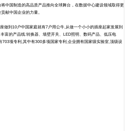
力将中国制造的高品质产品推向全球舞台，在数据中心建设领域取得更
业贡献中国企业的力量。
座做到10户中国家庭就有7户用公牛,从做一个小小的插座起家发展到
造出丰富的产品线:转换器、墙壁开关、LED照明、数码产品、低压电
703项专利,其中有300多项国家专利;企业拥有国家级实验室,顶级设