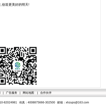
创造更美好的明天!
明
|
广告服务
|
网站地图
|
合作伙伴
-82024981 传真：4008875666-302500 邮箱：
xhzups@163.com