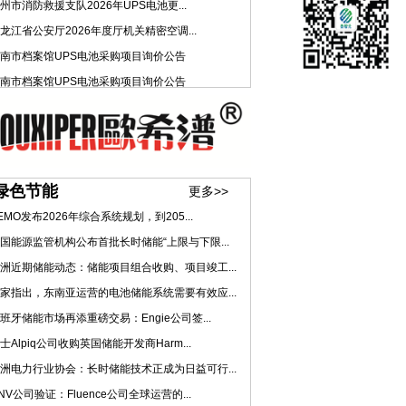
州市消防救援支队2026年UPS电池更...
龙江省公安厅2026年度厅机关精密空调...
南市档案馆UPS电池采购项目询价公告
南市档案馆UPS电池采购项目询价公告
绿色节能
更多>>
EMO发布2026年综合系统规划，到205...
国能源监管机构公布首批长时储能“上限与下限...
洲近期储能动态：储能项目组合收购、项目竣工...
家指出，东南亚运营的电池储能系统需要有效应...
班牙储能市场再添重磅交易：Engie公司签...
士Alpiq公司收购英国储能开发商Harm...
洲电力行业协会：长时储能技术正成为日益可行...
NV公司验证：Fluence公司全球运营的...