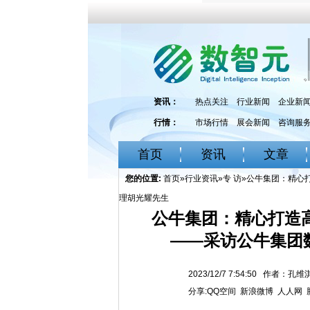
资讯：
热点关注
行业新闻
企业新
行情：
市场行情
展会新闻
咨询服
首页
资讯
文章
您的位置:
首页
»
行业资讯
»
专 访
»公牛集团：精心
理胡光耀先生
公牛集团：精心打造
——采访公牛集团
2023/12/7 7:54:50 作
分享:
QQ空间
新浪微博
人人网