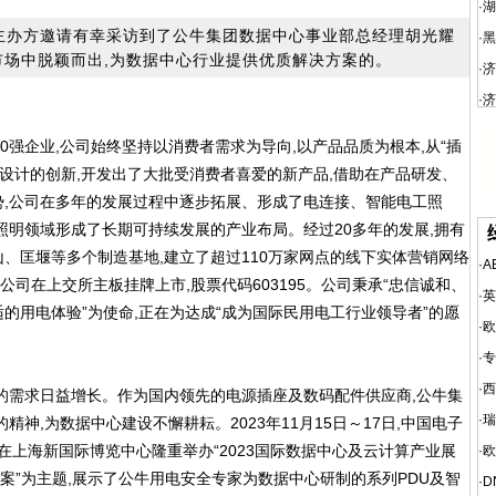
·
湖
主办方邀请有幸采访到了公牛集团数据中心事业部总经理胡光耀
·
黑
市场中脱颖而出,为数据中心行业提供优质解决方案的。
·
济
·
济
0强企业,公司始终坚持以消费者需求为导向,以产品品质为根本,从“插
与设计的创新,开发出了大批受消费者喜爱的新产品,借助在产品研发、
,公司在多年的发展过程中逐步拓展、形成了电连接、智能电工照
照明领域形成了长期可持续发展的产业布局。经过20多年的发展,拥有
、匡堰等多个制造基地,建立了超过110万家网点的线下实体营销网络
·
A
,公司在上交所主板挂牌上市,股票代码603195。公司秉承“忠信诚和、
·
英
适的用电体验”为使命,正在为达成“成为国际民用电工行业领导者”的愿
·
欧
·
专
·
西
需求日益增长。作为国内领先的电源插座及数码配件供应商,公牛集
·
瑞
神,为数据中心建设不懈耕耘。2023年11月15日～17日,中国电子
)在上海新国际博览中心隆重举办“2023国际数据中心及云计算产业展
·
欧
案”为主题,展示了公牛用电安全专家为数据中心研制的系列PDU及智
·
D