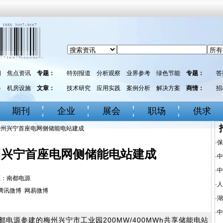
闻
焦点资讯
专题：
特别报道
分析观察
业界参考
绿色节能
专题：
答
务
机房设施
文章：
技术研究
应用实践
案例分析
解决方案
商情：
招
期刊
企业
展会
职场
供求
梅州兴宁首座电网侧储能电站建成
·
保
州兴宁首座电网侧储能电站建成
·
中
·
中
 来源：南都电源
·
人
腾讯微博
网易微博
·
湖
·
中
电源参建的梅州兴宁市工业园200MW/400MWh共享储能电站