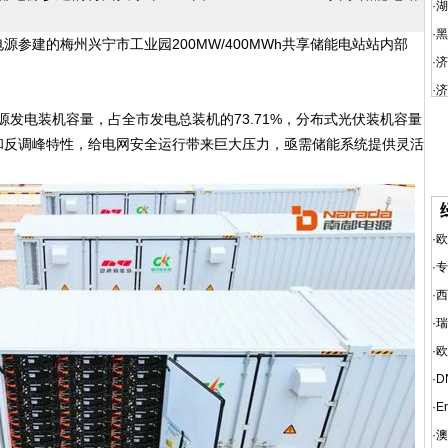
·
湖
·
黑
参建的梅州兴宁市工业园200MW/400MWh共享储能电站站内部
·
济
·
济
源发电装机容量，占全市发电总装机的73.71%，分布式光伏装机容量
和反调峰特性，给电网安全运行带来巨大压力，亟需储能系统提供灵活
·
欧
·
专
·
西
·
瑞
·
欧
·
D
·
E
·
澳