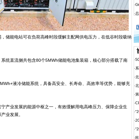
·
G
·
总
，储能电站可在负荷高峰时段缓解主配网供电压力，在低谷时段吸纳
·
5
统直流侧共包含80个5MWh储能电池集装箱，核心部分搭载了南
·
系
·
北
s 5MWh+液冷储能系统，具备高安全、长寿命、高效率等优势，能够充
·
北
·
第
·
C
宁产业发展的能源中枢之一，有效缓解用电高峰压力、保障企业生
·
“
源产业发展。
·
2
·
“
·
民