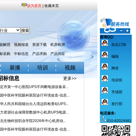
设为首页
|
收藏本页
咨询QQ:
疑解惑
视频报道
资源下载
机房检测
杂志订阅
标采购
中标信息
产品求购
产品供应
编辑
展播
培训
视频
网管
招标信息
更多>>
培训班
定市第一中心医院UPS不间断电源设备采...
市场部
国中医科学院眼科医院诊疗环境改造-信息...
华人民共和国烟台出入境边防检查站UPS...
发行部
力资源社会保障部数据中心机房UPS电源...
电话服务:
北生物科技职业学院2026年中心机房动...
010-82024981
国中医科学院眼科医院诊疗环境改造-信息...