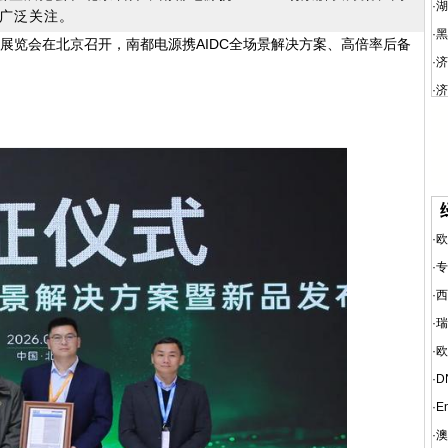
·
湖
广泛关注。
·
黑
暨展览会在北京召开，南都电源携AIDC全场景解决方案、高倍率后备
·
济
·
济
·
欧
·
专
·
西
·
瑞
·
欧
·
D
·
E
·
澳