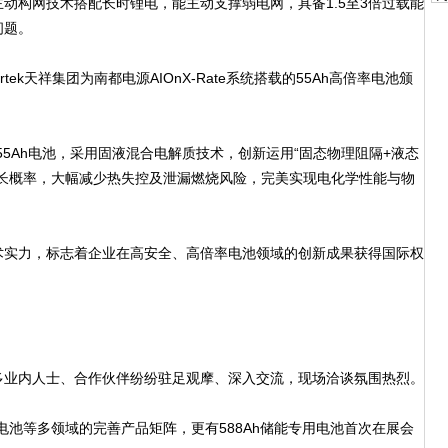
构网技术搭配长时锂电，能主动支撑弱电网，具备1.5至3倍过载能
问题。
k天祥集团为南都电源AIOnX-Rate系统搭载的55Ah高倍率电池颁
5Ah电池，采用固液混合电解质技术，创新运用“固态物理阻隔+液态
生长概率，大幅减少热失控及泄漏燃烧风险，完美实现电化学性能与物
实力，标志着企业在高安全、高倍率电池领域的创新成果获得国际权
业内人士、合作伙伴纷纷驻足观摩、深入交流，现场洽谈氛围热烈。
池等多领域的完善产品矩阵，更有588Ah储能专用电池首次在展会