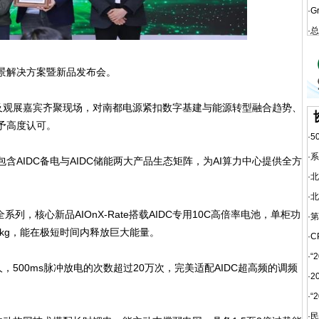
·
G
·
总
景解决方案暨新品发布会。
观展嘉宾齐聚现场，对南都电源紧扣数字基建与能源转型融合趋势、
给予高度认可。
·
5
·
系
AIDC备电与AIDC储能两大产品生态矩阵，为AI算力中心提供全方
·
北
·
北
系列，核心新品AIOnX-Rate搭载AIDC专用10C高倍率电池，单柜功
·
第
W/kg，能在极短时间内释放巨大能量。
·
C
·
“
00ms脉冲放电的次数超过20万次，完美适配AIDC超高频的调频
·
2
·
“
·
民