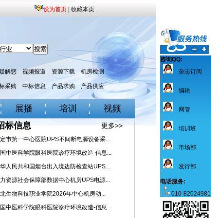
设为首页
|
收藏本页
咨询QQ:
疑解惑
视频报道
资源下载
机房检测
杂志订阅
标采购
中标信息
产品求购
产品供应
编辑
展播
培训
视频
网管
招标信息
更多>>
培训班
定市第一中心医院UPS不间断电源设备采...
市场部
国中医科学院眼科医院诊疗环境改造-信息...
华人民共和国烟台出入境边防检查站UPS...
发行部
力资源社会保障部数据中心机房UPS电源...
电话服务:
北生物科技职业学院2026年中心机房动...
010-82024981
国中医科学院眼科医院诊疗环境改造-信息...