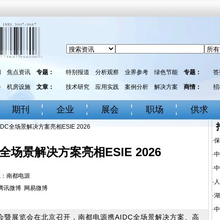
闻
焦点资讯
专题：
特别报道
分析观察
业界参考
绿色节能
专题：
答
务
机房设施
文章：
技术研究
应用实践
案例分析
解决方案
商情：
招
期刊
企业
展会
职场
供求
DC全场景解决方案亮相ESIE 2026
·
保
全场景解决方案亮相ESIE 2026
·
中
·
中
 来源：南都电源
·
人
腾讯微博
网易微博
·
湖
·
中
会暨展览会在北京召开，南都电源携AIDC全场景解决方案、高