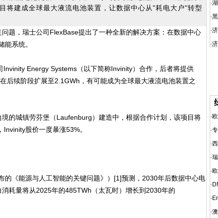
·
湖
目将建成全球最大液流电池装置，让数据中心从"耗电大户"转型
·
黑
·
济
题，瑞士公司FlexBase提出了一种全新的解决方案：在数据中心
为储能系统。
·
济
ity Energy Systems（以下简称Invinity）合作，后者将提供
划在后续阶段扩展至2.1GWh，有可能成为全球最大液流电池装置之
·
欧
城镇劳芬堡（Laufenburg）建造中，根据合作计划，该项目将
vinity股价一度暴涨53%。
·
专
·
西
·
瑞
·
欧
布的《能源与人工智能的关键问题》）[1]预测，2030年后数据中心电
·
D
量将从2025年的485TWh（太瓦时）增长到2030年的
·
E
·
澳