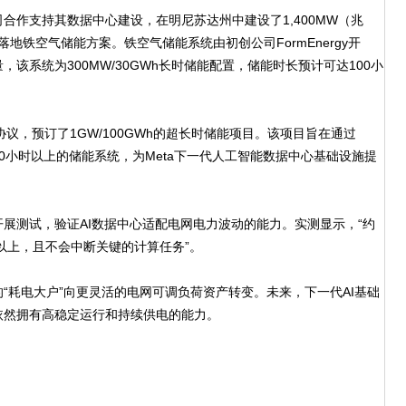
公司合作支持其数据中心建设，在明尼苏达州中建设了1,400MW（兆
地铁空气储能方案。铁空气储能系统由初创公司FormEnergy开
该系统为300MW/30GWh长时储能配置，储能时长预计可达100小
成协议，预订了1GW/100GWh的超长时储能项目。该项目旨在通过
00小时以上的储能系统，为Meta下一代人工智能数据中心基础设施提
测试，验证AI数据中心适配电网电力波动的能力。实测显示，“约
以上，且不会中断关键的计算任务”。
耗电大户”向更灵活的电网可调负荷资产转变。未来，下一代AI基础
依然拥有高稳定运行和持续供电的能力。