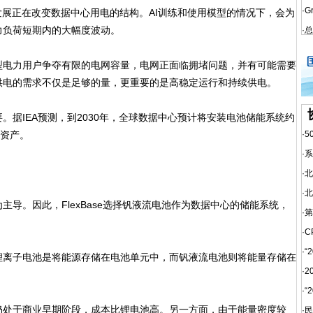
·
G
展正在改变数据中心用电的结构。AI训练和使用模型的情况下，会为
力负荷短期内的大幅度波动。
·
总
电力用户争夺有限的电网容量，电网正面临拥堵问题，并有可能需要
供电的需求不仅是足够的量，更重要的是高稳定运行和持续供电。
IEA预测，到2030年，全球数据中心预计将安装电池储能系统约
网资产。
·
5
·
系
·
北
·
北
。因此，FlexBase选择钒液流电池作为数据中心的储能系统，
·
第
·
C
·
“
离子电池是将能源存储在电池单元中，而钒液流电池则将能量存储在
·
2
·
“
处于商业早期阶段，成本比锂电池高。另一方面，由于能量密度较
·
民