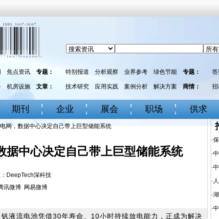
闻
焦点资讯
专题：
特别报道
分析观察
业界参考
绿色节能
专题：
答
务
机房设施
文章：
技术研究
应用实践
案例分析
解决方案
商情：
招
期刊
企业
展会
职场
供求
吞噬电网，数据中心决定自己带上巨型储能系统
·
保
，数据中心决定自己带上巨型储能系统
·
中
·
中
来源：DeepTech深科技
·
人
腾讯微博
网易微博
·
湖
·
中
倍，钒液流电池凭借30年寿命、10小时持续放电能力，正成为解决