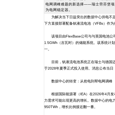
电网调峰难题的新选择——瑞士劳芬堡项
为电网稳定器。
为解决当下日益突出的数据中心供电不足问
下方直接部署配备钒液流电池（VFBs）作
该项目由FlexBase公司与与英国电池公司Invin
1.5GWh（吉瓦时）的储能系统。该系统计
一。
目前，钒液流电池系统正在瑞士与德国边境的
于2028年夏季正式投入使用。消息公布当日，In
数据中心的转变：从抢电到帮电网调峰
根据国际能源署（IEA）在2026年4月发
力需求可能出现更高的增长。数据中心的电力消耗
950TWh，增长比例接近翻一番。