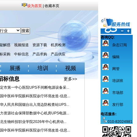
设为首页
|
收藏本页
咨询QQ:
疑解惑
视频报道
资源下载
机房检测
杂志订阅
标采购
中标信息
产品求购
产品供应
编辑
展播
培训
视频
网管
招标信息
更多>>
培训班
定市第一中心医院UPS不间断电源设备采...
市场部
国中医科学院眼科医院诊疗环境改造-信息...
华人民共和国烟台出入境边防检查站UPS...
发行部
力资源社会保障部数据中心机房UPS电源...
电话服务:
北生物科技职业学院2026年中心机房动...
010-82024981
国中医科学院眼科医院诊疗环境改造-信息...