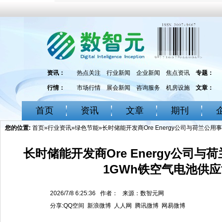
资讯：
热点关注
行业新闻
企业新闻
焦点资讯
专题：
行情：
市场行情
展会新闻
咨询服务
机房设施
文章：
首页
资讯
文章
期刊
您的位置:
首页
»
行业资讯
»
绿色节能
»长时储能开发商Ore Energy公司与荷兰公
长时储能开发商Ore Energy公司
1GWh铁空气电池供
2026/7/8 6:25:36 作者： 来源：数智元网
分享:
QQ空间
新浪微博
人人网
腾讯微博
网易微博