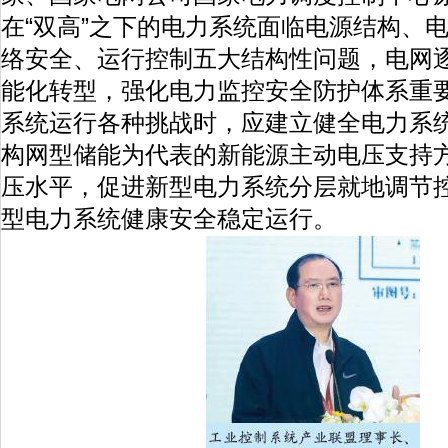
在“双高”之下的电力系统面临电源结构、
络安全、运行控制五大结构性问题，电网
能化转型，强化电力监控安全防护体系重
系统运行各种挑战时，应建立健全电力系
构网型储能为代表的新能源主动电压支持
压水平，促进新型电力系统分层就地调节
型电力系统健康安全稳定运行。