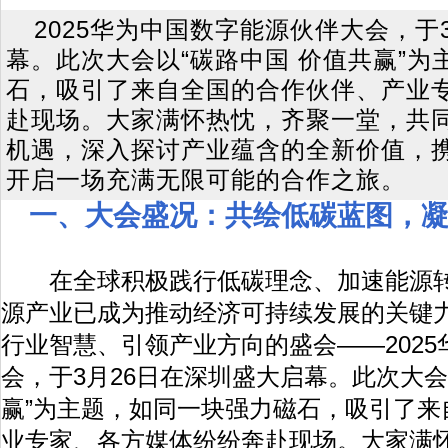
2025华为中国数字能源伙伴大会，于
幕。此次大会以“碳路中国 价值共赢”
石，吸引了来自全国的合作伙伴、产业
赴现场。大家满怀热忱，齐聚一堂，共
机遇，深入探讨产业蕴含的全新价值，
开启一场充满无限可能的合作之旅。
一、大会盛况：共绘低碳蓝图，
在全球积极践行低碳理念、加速能源转
源产业已成为推动经济可持续发展的关键力
行业智慧、引领产业方向的盛会——202
会，于3月26日在深圳盛大启幕。此次大会
赢”为主题，如同一块强力磁石，吸引了来
业专家、各方媒体纷纷奔赴现场。大家满