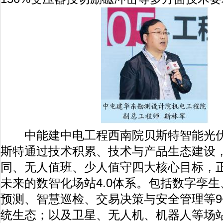
中能建中电工程西南院贝斯特智能光伏
斯特通过技术积累、技术与产品生态建设
同、无人值班、少人值守四大核心目标，
未来的数智化场站4.0体系。包括数字孪生
预测、智慧巡检、交易决策与安全管理等
统生态；以及卫星、无人机、机器人等场