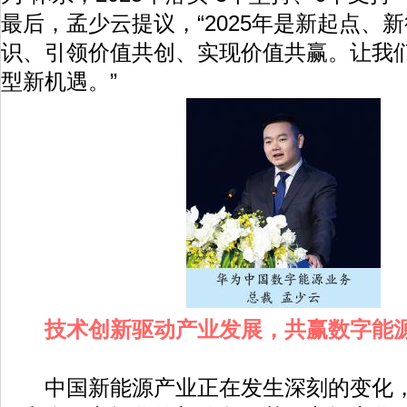
最后，孟少云提议，“2025年是新起点、
识、引领价值共创、实现价值共赢。让我
型新机遇。”
技术创新驱动产业发展，共赢数字能
中国新能源产业正在发生深刻的变化，