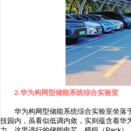
2.华为构网型储能系统综合实验室
华为构网型储能系统综合实验室坐落于
技园内，虽看似低调内敛，实则蕴含着华
力。这里进行的储能电芯、模组（Pack