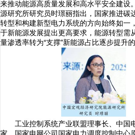
来推动能源高质量发展和高水平安全建设
源研究所研究员时璟丽指出，国家推进碳
转型和构建新型电力系统的方向始终如一
于新能源发展提出更高要求，能源转型需
量渗透率转为“支撑”新能源占比逐步提升
工业控制系统产业联盟理事长、中国电
家、国家电网公司国家电力调度控制中心