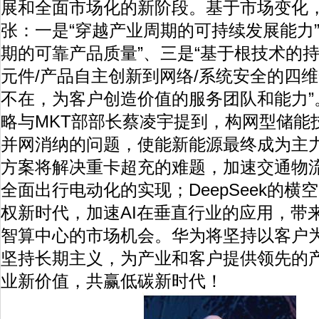
展和全面市场化的新阶段。基于市场变化
张：一是“穿越产业周期的可持续发展能力
期的可靠产品质量”、三是“基于根技术的持
元件/产品自主创新到网络/系统安全的四维
不在，为客户创造价值的服务团队和能力”
略与MKT部部长蔡凌宇提到，构网型储能
并网消纳的问题，使能新能源最终成为主
方案将解决重卡超充的难题，加速交通物
全面出行电动化的实现；DeepSeek的横
权新时代，加速AI在垂直行业的应用，带
智算中心的市场机会。华为将坚持以客户
坚持长期主义，为产业和客户提供领先的
业新价值，共赢低碳新时代！