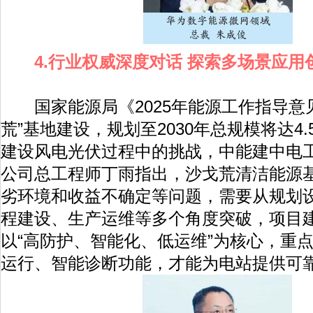
4.行业权威深度对话 探索多场景应用
国家能源局《2025年能源工作指导意
荒”基地建设，规划至2030年总规模将达4
建设风电光伏过程中的挑战，中能建中电
公司总工程师丁雨指出，沙戈荒清洁能源
劣环境和收益不确定等问题，需要从规划
程建设、生产运维等多个角度突破，项目
以“高防护、智能化、低运维”为核心，重
运行、智能诊断功能，才能为电站提供可