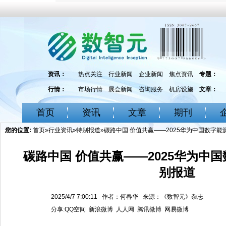
资讯：
热点关注
行业新闻
企业新闻
焦点资讯
专题：
行情：
市场行情
展会新闻
咨询服务
机房设施
文章：
首页
资讯
文章
期刊
您的位置:
首页
»
行业资讯
»
特别报道
»碳路中国 价值共赢——2025华为中国数字
碳路中国 价值共赢——2025华为中
别报道
2025/4/7 7:00:11 作者：何春华 来源：《数智元》杂志
分享:
QQ空间
新浪微博
人人网
腾讯微博
网易微博