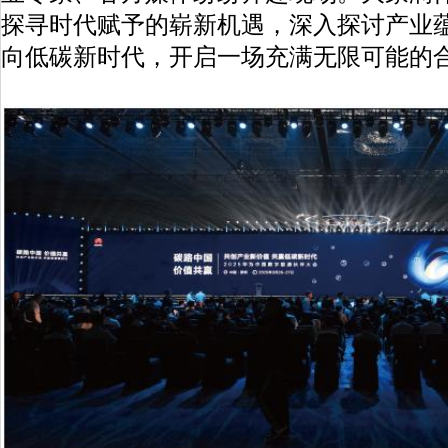
探寻时代赋予的崭新机遇，深入探讨产业
向低碳新时代，开启一场充满无限可能的