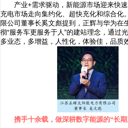
产业+需求驱动，新能源市场迎来快速
充电市场走向集约化、超快充化和综合化
限公司董事长奚文彪提到，正辉与华为在
彻“服务车更服务于人”的建站理念，通过
多业态，多增益，人性化，体验佳，品质
携手十余载，做深耕数字能源的“长期